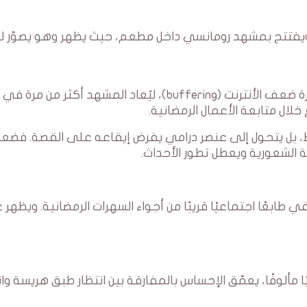
 ويفتتح بمشهد رومانسي داخل مطعم، حيث يظهر وهو يصوّر 
لكن قبل إتمام الجملة، تتجمّد الصورة وتظهر دائرة ضعف الأنترنت (buffering)، ليُعاد المشهد أكثر من مرة في
لال متابعة الأعمال الرمضانية.
فقط، بل يتحول إلى عنصر درامي يفرض إيقاعه على القصة. فض
 الشعورية ويعطل تطور الأحداث.
طابعًا اجتماعيًا قريبًا من أجواء السهرات الرمضانية. ويظهر 
مألوفًا، يعمّق الإحساس بالمفارقة بين انتظار طبق هريسة وان