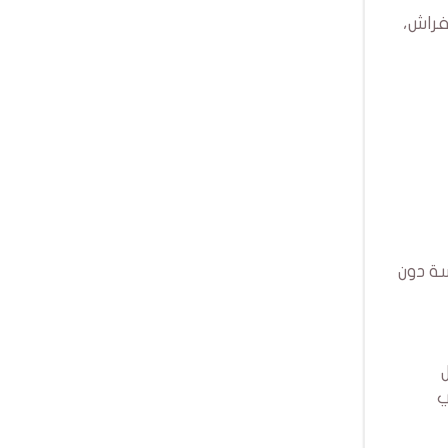
فراش،
ة دون
ل
ساسي