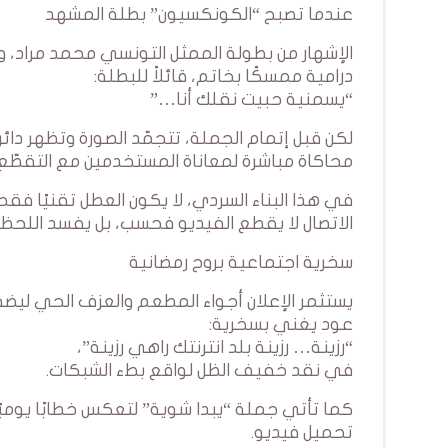
عندما تصبح “الكونكسيون” بطلة المشهد
الإشهار من بطولة الممثل التونسي محمد مراد،
درامية ممسكًا بخاتم، قائلاً للبطلة:
“يسمنية حبيت نقلك أنا…”
محاكاة مباشرة لمعاناة المستخدمين مع التقطّع خ
في هذا البناء السردي، لا يكون العطل تقنيًا 
الاتصال لا يقطع الفيديو فحسب، بل يفسد اللحظة
سخرية اجتماعية بروح رمضانية
يستثمر الإعلان أجواء المطعم والعزف الحي ليضفي 
عود يغني بسخرية:
“رزينة… رزينة بلد انترنتك راهي رزينة”،
في نقد خفيف الظل لواقع بطء الشبكات.
كما تأتي جملة “يبدا شوية” لتعكس خطابًا يوميًا 
تحميل فيديو.