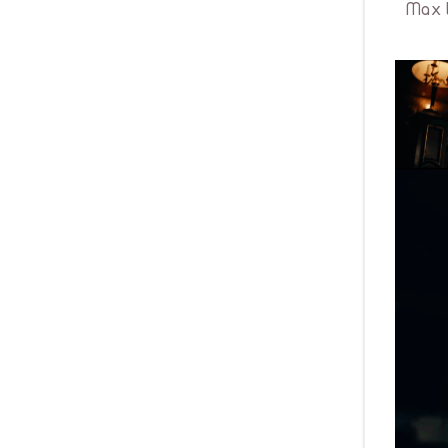
بهذه المقاربة، لا يروّج الإشهار لخدمة أنترنت فحسب، بل يعالج إشكالًا يوميًا يتضاعف حضوره في رمضان، مقدّمًا Max