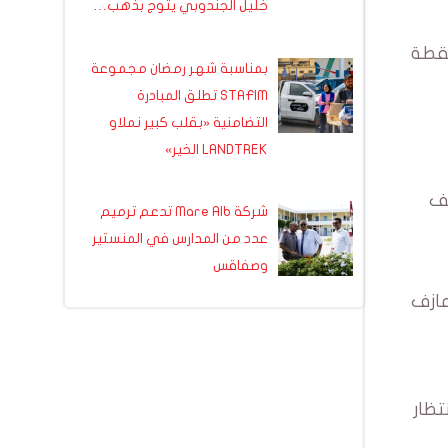
خليل الجندوبي يتوج بذهب…
لقطة
بمناسبة شهر رمضان مجموعة
STAFIM تطلق المبادرة
التضامنية «بقلب كبير نملاو
LANDTREK الخير»
عف
شركة Mare Alb تدعم ترميم
عدد من المدارس في المنستير
وصفاقس
عازف
تظار