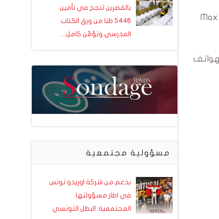
بالقصرين تنجح في تأمين
أطلقت Orange Tunisie حملتها الترويجية لعرض Max Boss
5446 طنا من ورق الكتاب
المدرسي وتؤمّن كامل…
لهواتف
مسؤولية مجتمعية
بدعم من شركة اوريدو تونس
في اطار مسؤولتها
المجتمعية: البطل التونسي