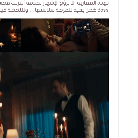
Boss كحل يعيد للفرجة سلاستها… ولللحظة قيمتها.