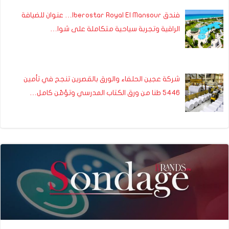
فندق Iberostar Royal El Mansour… عنوان للضيافة
الراقية وتجربة سياحية متكاملة على شوا…
شركة عجين الحلفاء والورق بالقصرين تنجح في تأمين
5446 طنا من ورق الكتاب المدرسي وتؤمّن كامل…