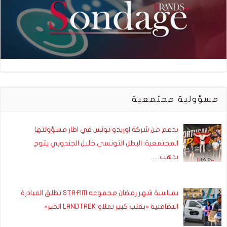
مسؤولية مجتمعية
بدعم من شركة اوريدو تونس في اطار مسؤولتها
المجتمعية: البطل التونسي خليل الجندوبي يتوج
بذهب…
بمناسبة شهر رمضان مجموعة STAFIM تطلق المبادرة
التضامنية «بقلب كبير نملاو LANDTREK الخير»