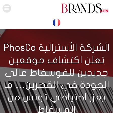
Skip
to
content
الشركة الأسترالية PhosCo
تعلن اكتشاف موقعين
جديدين للفوسفاط عالي
الجودة في القصرين… ما
يعزز احتياطي تونس من
الفسفاط