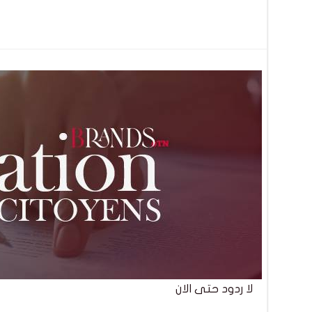
تصفّح
المقالات
لا ردود حتى الان