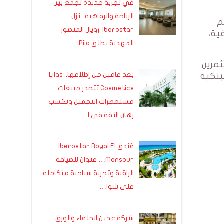
في تجربة جديدة تجمع بين
الرياضة والرفاهية.. نزل
م
Iberostar رويال المنصور
دون ضمانات كافية،
المهدية يطلق Pila…
ثمرين
بعد عامين من إطلاقها.. Lilas
بنكية
Cosmetics تتصدر مبيعات
مستحضرات التجميل وتكسب
رهان الثقة في ا…
فندق Iberostar Royal El
Mansour… عنوان للضيافة
الراقية وتجربة سياحية متكاملة
على شوا…
شركة عجين الحلفاء والورق