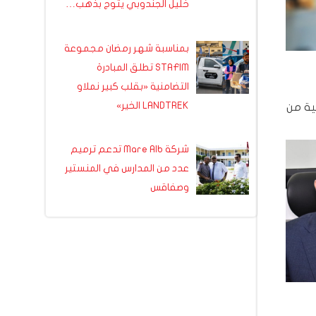
خليل الجندوبي يتوج بذهب…
بمناسبة شهر رمضان مجموعة
STAFIM تطلق المبادرة
التضامنية «بقلب كبير نملاو
LANDTREK الخير»
روض التونسية من
شركة Mare Alb تدعم ترميم
عدد من المدارس في المنستير
وصفاقس