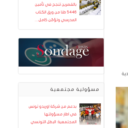
بالقصرين تنجح في تأمين
5446 طنا من ورق الكتاب
المدرسي وتؤمّن كامل…
ية
مسؤولية مجتمعية
بدعم من شركة اوريدو تونس
في اطار مسؤولتها
المجتمعية: البطل التونسي