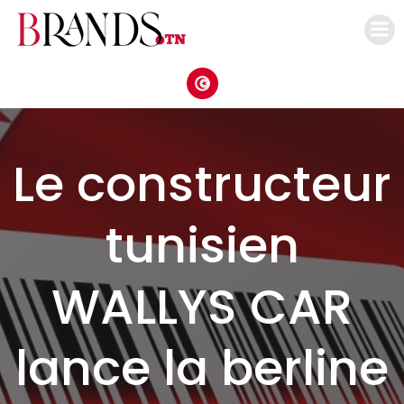
Aller
au
contenu
Le constructeur
tunisien
WALLYS CAR
lance la berline