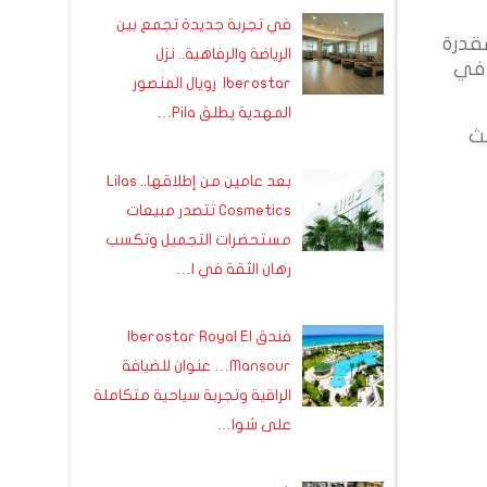
في تجربة جديدة تجمع بين
مقدرة
الرياضة والرفاهية.. نزل
 جديدة في
Iberostar رويال المنصور
المهدية يطلق Pila…
رى حيث
بعد عامين من إطلاقها.. Lilas
Cosmetics تتصدر مبيعات
مستحضرات التجميل وتكسب
رهان الثقة في ا…
فندق Iberostar Royal El
Mansour… عنوان للضيافة
الراقية وتجربة سياحية متكاملة
على شوا…