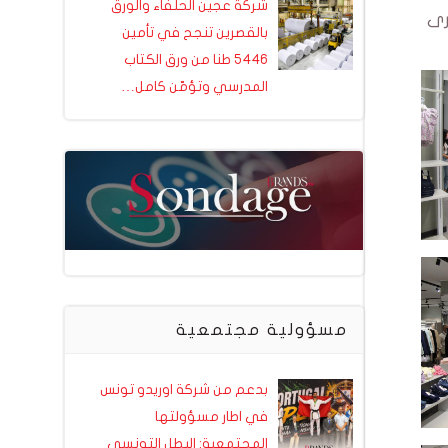
شركة عجين الحلفاء والورق
 اكثر من 30 مغازه كبرى
بالقصرين تنجح في تأمين
5446 طنا من ورق الكتاب
المدرسي وتؤمّن كامل…
مسؤولية مجتمعية
بدعم من شركة اوريدو تونس
في اطار مسؤولتها
المجتمعية: البطل التونسي