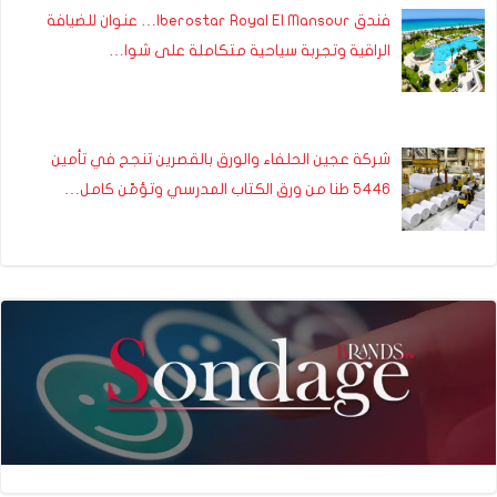
فندق Iberostar Royal El Mansour… عنوان للضيافة
الراقية وتجربة سياحية متكاملة على شوا…
شركة عجين الحلفاء والورق بالقصرين تنجح في تأمين
5446 طنا من ورق الكتاب المدرسي وتؤمّن كامل…