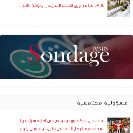
5446 طنا من ورق الكتاب المدرسي وتؤمّن كامل…
مسؤولية مجتمعية
بدعم من شركة اوريدو تونس في اطار مسؤولتها
المجتمعية: البطل التونسي خليل الجندوبي يتوج