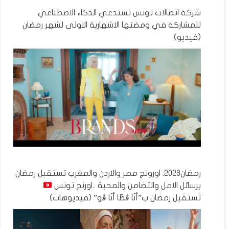
شركة اتصالات تونس تستدعي الذكاء الاصطناعي
للمشاركة في ومضتها الاشهارية الاولى لشهر رمضان
(فيديو)
رمضان2023: اورونج مصر والاردن والمغرب تستقبل رمضان
برسائل الامل والتضامن والمحبة ..اورنج تونس
تستقبل رمضان ب”أنّا ڨطّا أنّا ڨو” (فيديوهات)