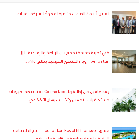
تعيين أسامة الصامت متصرفا مفوضًا لشركة توبنات
في تجربة جديدة تجمع بين الرياضة والرفاهية.. نزل
Iberostar رويال المنصور المهدية يطلق Pila…
بعد عامين من إطلاقها.. Lilas Cosmetics تتصدر مبيعات
مستحضرات التجميل وتكسب رهان الثقة في ا…
فندق Iberostar Royal El Mansour… عنوان للضيافة
الراقية وتجربة سياحية متكاملة على شوا…