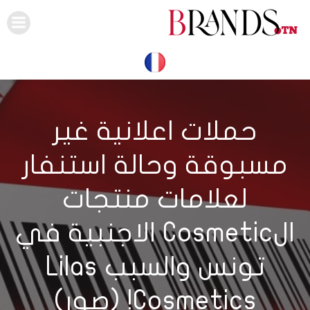
Skip
to
content
حملات اعلانية غير
مسبوقة وحالة استنفار
لعلامات منتجات
الCosmetic الاجنبية في
تونس والسبب Lilas
Cosmetics! (صور)