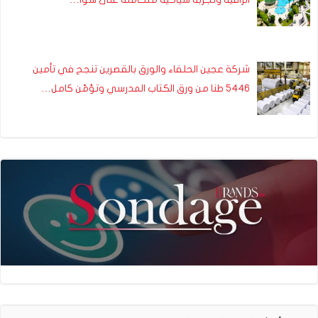
شركة عجين الحلفاء والورق بالقصرين تنجح في تأمين
5446 طنا من ورق الكتاب المدرسي وتؤمّن كامل…