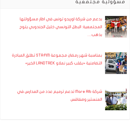
مسؤولية مجتمعية
بدعم من شركة اوريدو تونس في اطار مسؤولتها
المجتمعية: البطل التونسي خليل الجندوبي يتوج
بذهب…
بمناسبة شهر رمضان مجموعة STAFIM تطلق المبادرة
التضامنية «بقلب كبير نملاو LANDTREK الخير»
شركة Mare Alb تدعم ترميم عدد من المدارس في
المنستير وصفاقس