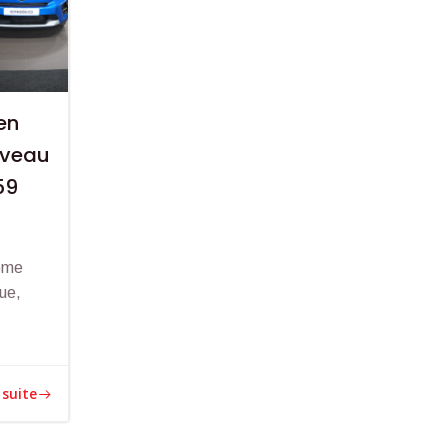
en
ouveau
59
ième
que,
 suite