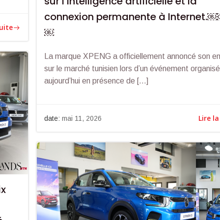
sur l’intelligence artificielle et la
connexion permanente à Internet
suite
￼
La marque XPENG a officiellement annoncé son en
sur le marché tunisien lors d’un événement organis
aujourd’hui en présence de […]
Lire la
date:
mai 11, 2026
ix
i