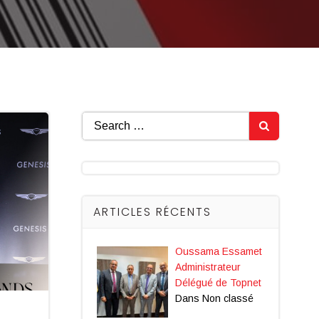
Search
for:
ARTICLES RÉCENTS
Oussama Essamet
Administrateur
Délégué de Topnet
Dans Non classé