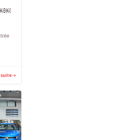
.￼￼￼
trée
é
 suite