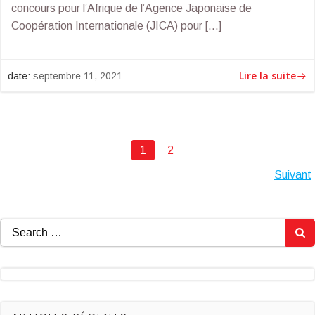
concours pour l’Afrique de l’Agence Japonaise de
Coopération Internationale (JICA) pour […]
Lire la suite
date:
septembre 11, 2021
Posts
Page
Page
1
2
Posts
Suivant
navigation
navigation
Search
for: