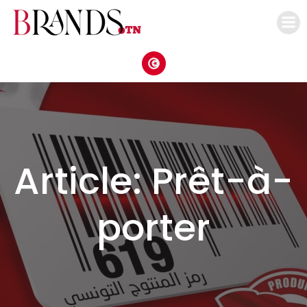
Aller
au
contenu
Article: Prêt-à-
porter