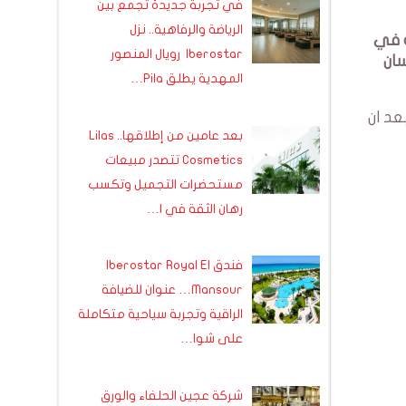
في تجربة جديدة تجمع بين
الرياضة والرفاهية.. نزل
ا تحدثنا عنه في
Iberostar رويال المنصور
سان
المهدية يطلق Pila…
عد ان
بعد عامين من إطلاقها.. Lilas
Cosmetics تتصدر مبيعات
مستحضرات التجميل وتكسب
رهان الثقة في ا…
فندق Iberostar Royal El
Mansour… عنوان للضيافة
الراقية وتجربة سياحية متكاملة
على شوا…
شركة عجين الحلفاء والورق