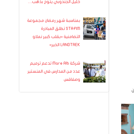
خليل الجندوبي يتوج بذهب…
بمناسبة شهر رمضان مجموعة
STAFIM تطلق المبادرة
التضامنية «بقلب كبير نملاو
LANDTREK الخير»
شركة Mare Alb تدعم ترميم
عدد من المدارس في المنستير
وصفاقس
ن