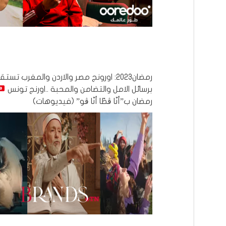
رمضان2023: اورونج مصر والاردن والمغرب تس
برسائل الامل والتضامن والمحبة ..اورنج تونس
رمضان ب”أنّا ڨطّا أنّا ڨو” (فيديوهات)