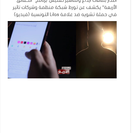
اصدار بطاقات ايداع ومناشير تفتيش: برنامج “الحقائق
الأربعة” يكشف عن تورط شبكة منظمة وشركات تاثير
في حملة تشويه ضد علامة Lilas التونسية (فيديو)