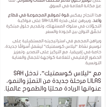
على
توفير حلول تلائم مختلف الفئات والشرائح
، مما
عزز مكانة العلامة في السوق.
هذا النجاح يعكس
قوة تموقع المجموعة في قطاع
واعد
، ويبرهن على قدرة SAH LILAS على مواكبة
التحوّلات في سلوك المستهلك، وتقديم حلول مبتكرة
تحقّق التوازن بين الجودة والسعر.
ويراهن المجمع في استراتيجيته المستقبلية على
توسيع نشاط “ليلاس كوسمتيك” ليشمل أسواقًا جديدة،
خاصة في إفريقيا، مع التركيز على التصدير، وتعزيز
الحضور الإقليمي للعلامة كواجهة للجمال والعناية
التونسية.
مع “ليلاس كوسمتيك”، تدخل SAH
LILAS مرحلة جديدة من التميّز والنمو،
عنوانها الريادة محليًا والطموح عالميًا.