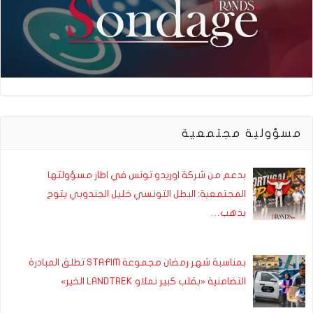
مسؤولية مجتمعية
بدعم من شركة اوريدو تونس في اطار مسؤولتها
المجتمعية: البطل التونسي خليل الجندوبي يتوج
بذهب…
بمناسبة شهر رمضان مجموعة STAFIM تطلق المبادرة
التضامنية «بقلب كبير نملاو LANDTREK الخير»