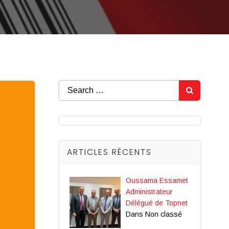
Search
for:
ARTICLES RÉCENTS
Oussama Essamet
Administrateur
Délégué de Topnet
Dans Non classé