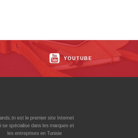
YOUTUBE
ands.tn est le premier site Internet
i se spécialise dans les marques et
les entreprises en Tunisie