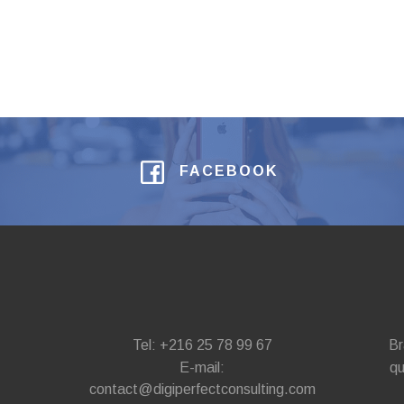
FACEBOOK
Tel: +216 25 78 99 67
Br
E-mail:
qu
contact@digiperfectconsulting.com