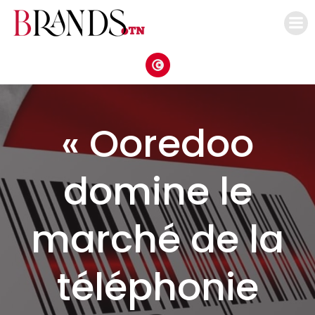
Aller
au
contenu
« Ooredoo
domine le
marché de la
téléphonie