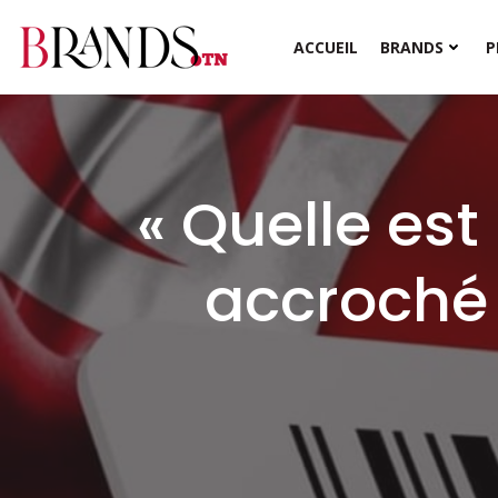
Aller
au
ACCUEIL
BRANDS
P
contenu
« Quelle est
accroché 