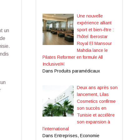
Une nouvelle
expérience alliant
sport et bien-être :
nt un
l’hôtel Iberostar
 de
Royal El Mansour
isie.
Mahdia lance le
andis
Pilates Reformer en formule All
Inclusive￼
Dans Produits paramédicaux
cun
Deux ans après son
r
lancement, Lilas
Cosmetics confirme
son succès en
Tunisie et accélère
son expansion à
l’international
Dans Entreprises, Economie