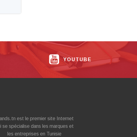
YOUTUBE
ands.tn est le premier site Internet
i se spécialise dans les marques et
les entreprises en Tunisie