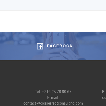
FACEBOOK
Tel: +216 25 78 99 67
Br
E-mail:
qu
contact@digiperfectconsulting.com