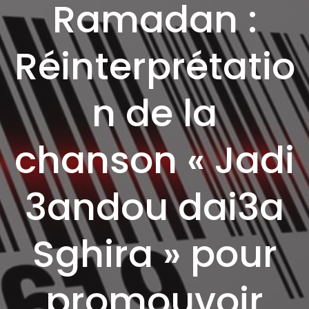
Ramadan :
Réinterprétatio
n de la
chanson « Jadi
3andou dai3a
Sghira » pour
promouvoir