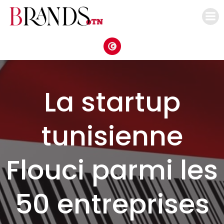
Aller
au
contenu
La startup
tunisienne
Flouci parmi les
50 entreprises