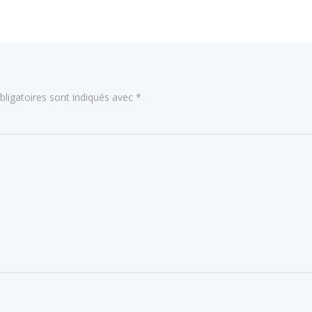
de
l’article
ligatoires sont indiqués avec
*