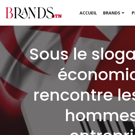
Aller
au
ACCUEIL
BRANDS
P
contenu
Sous le sloga
économiqu
rencontre le
hommes d