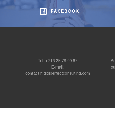
FACEBOOK
Tel: +216 25 78 99 67
Br
E-mail:
qu
contact@digiperfectconsulting.com