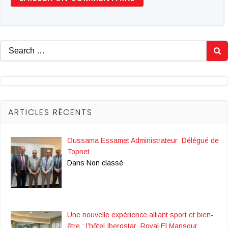
Search
for:
ARTICLES RÉCENTS
Oussama Essamet Administrateur Délégué de
Topnet
Dans Non classé
Une nouvelle expérience alliant sport et bien-
être : l’hôtel Iberostar Royal El Mansour