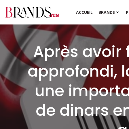
Aller
au
ACCUEIL
BRANDS
P
contenu
Après avoir f
approfondi, 
une importan
de dinars en