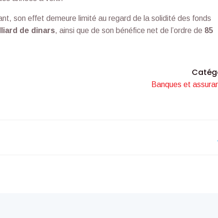
nt, son effet demeure limité au regard de la solidité des fonds
lliard de dinars
, ainsi que de son bénéfice net de l’ordre de
85
Catég
Banques et assura
Navigation
de
l’article