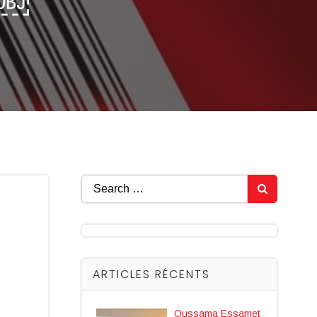
 ￼
Search
for:
ARTICLES RÉCENTS
Oussama Essamet