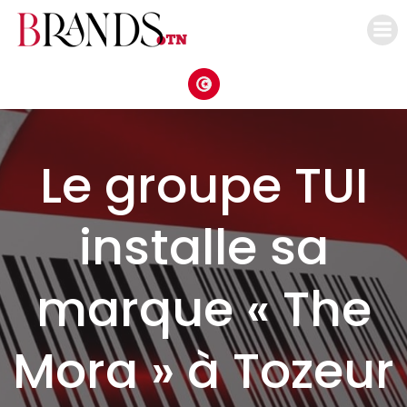
Aller
au
contenu
Le groupe TUI
installe sa
marque « The
Mora » à Tozeur